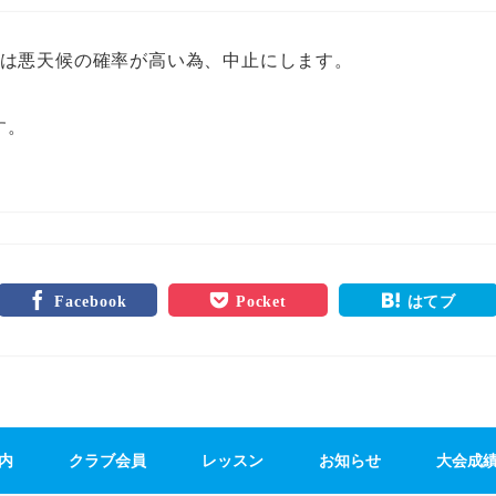
スンは悪天候の確率が高い為、中止にします。
す。
Facebook
Pocket
はてブ
内
クラブ会員
レッスン
お知らせ
大会成