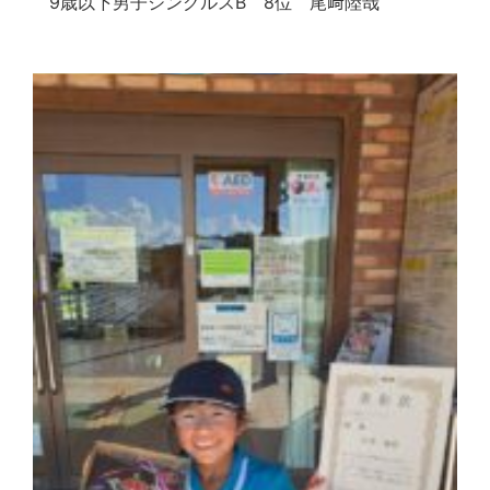
9歳以下男子シングルスB 8位 尾﨑陸哉